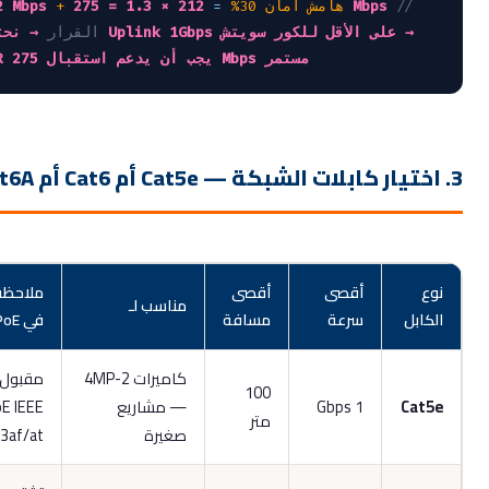
//
212 × 1.3 = 275 Mbps
+ هامش أمان 30%
=
212 Mbps
→
→ نحتاج Uplink 1Gbps على الأقل للكور سويتش
القرار
NVR يجب أن يدعم استقبال 275 Mbps مستمر
وع
أقصى
أقصى
ملاحظة
مناسب لـ
لكابل
سرعة
مسافة
في PoE
كاميرات 2-4MP
مقبول لـ
100
Cat5
1 Gbps
— مشاريع
PoE IEEE
متر
صغيرة
802.3af/at