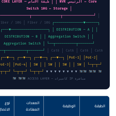
│ NVR الرئيسي ← Core
CORE LAYER — طبقة الأساس │
Switch 10G ← Storage │
└──────────────┬──────────────┬───────────────┘
│
Fiber / 10G │ Fiber / 10G
┌──────────────▼──────┐
┌───▼──────────────────┐
│ DISTRIBUTION — A │ │
DISTRIBUTION — B │
│ Aggregation Switch │ │
Aggregation Switch │
└──┬──────────┬───────┘
└───┬──────────┬───────┘
│ Cat6 │ Cat6 │ Cat6 │ Cat6
┌──▼──┐ ┌──▼──┐ ┌──▼──┐ ┌──▼──┐
│PoE-1│ │PoE-2│
│PoE-3│ │PoE-4│
│ SW │ │ SW │ │ SW │ │ SW │
└─┬─┬─┘
└─┬─┬─┘ └─┬─┬─┘ └─┬─┬─┘
▼ ▼ ▼ ▼ ▼ ▼ ▼ ▼
ACCESS LAYER — كاميرات IP مباشرة
المعدات
نوع
لطبقة
الوظيفة
المعتادة
الاتصال