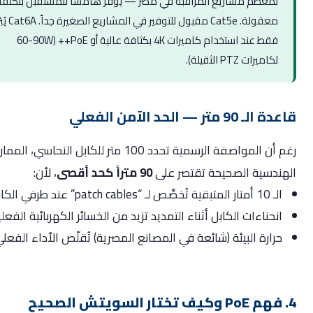
لمعظم مشاريع المراقبة في مصر — يوفر هامشاً للمستقبل بتكلفة
معقولة. Cat5e مقبول للتوفير في المشاريع الصغيرة جداً. Cat6A يُبرَّر
فقط عند استخدام كاميرات 4K بكثافة عالية أو PoE++ (60-90W
لكاميرات PTZ الثقيلة).
90 متر — الحد الآمن الفعلي
رغم أن المواصفة الرسمية تحدد 100 متر للكابل النحاسي، الممارسة
ندسية الصحيحة تقتصر على
90 متراً كحد أقصى
، لأن:
10 أمتار المتبقية تُخصَّص لـ “patch cables” عند طرفي الكابل
نحناءات الكابل أثناء التمديد تزيد من الخسائر الكهربائية الفعلية
رارة البيئة (شائعة في المصانع المصرية) تُقلّص الأداء الفعلي