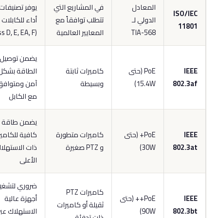
المعادل
في المشاريع التي
يوفر تصنيفات
ISO/IE
الدولي لـ
تتطلب توافقاً مع
أداء للكابلات
1180
TIA-568
المعايير العالمية
(Class D, E, EA, F)
يضمن توصيل
IEE
PoE (حتى
كاميرات ثابتة
الطاقة بشكل
802.3a
15.4W)
وبسيطة
آمن ومتوافق
مع الكابل
يضمن طاقة
IEE
PoE+ (حتى
كاميرات متطورة
كافية للكاميرات
802.3a
30W)
و PTZ صغيرة
ذات الاستهلاك
الأعلى
ضروري لتشغيل
كاميرات PTZ
IEE
PoE++ (حتى
أجهزة عالية
ثقيلة أو كاميرات
802.3b
90W)
الاستهلاك عبر
ذات تدفئة