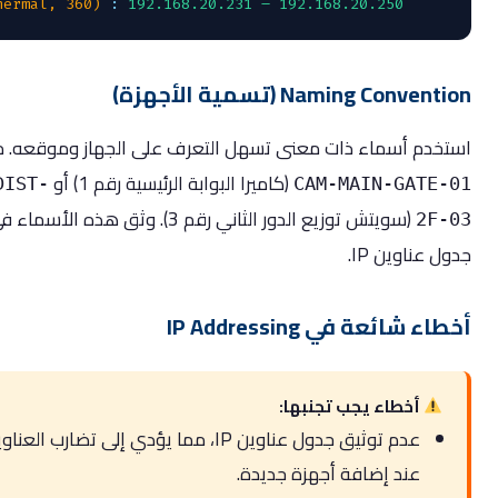
(Thermal, 360)
:
192.168.20.231 – 192.168.20.250
Naming Conve (تسمية الأجهزة)
خدم أسماء ذات معنى تسهل التعرف على الجهاز وموقعه. مثال:
(كاميرا البوابة الرئيسية رقم 1) أو
SW-DIST-
CAM-MAIN-GATE
(سويتش توزيع الدور الثاني رقم 3). وثق هذه الأسماء في
2F
 عناوين IP.
ء شائعة في IP Addressing
أخطاء يجب تجنبها:
عدم توثيق جدول عناوين IP، مما يؤدي إلى تضارب العناوين
عند إضافة أجهزة جديدة.