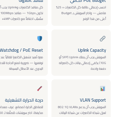
PoE Budge الكافي
منافذ Gigabit
احسب إجمالي طاقة كل الكاميرات + 25%
كل منافذ الكاميرات وUplink يجب أن
هامش — واختر السويتش بـ Budget
تكون 1Gbps — منافذ 100Mbps
على من هذا الرقم
ستُسبّب اختناقاً مع كاميرات 4MP+
Watchdog / PoE Reset
Uplink Capacit
السويتش يجب أن يملك Uplink (SFP أو
ميزة تُعيد تشغيل الكاميرا تلقائياً عند
10G) يكفي إجمالي بيانات كل كاميراته
توقفها — ضرورية لمنع الحاجة للتدخل
فعة واحدة
اليدوي عند الأعطال البسيطة
VLAN Suppor
درجة الحرارة التشغيلية
السويتش يجب أن يدعم 802.1Q VLANs
للمناطق الحارة (مصانع، غرف معدات غير
عزل شبكة الكاميرات عن شبكة البيانات
مكيفة)، اختر سويتشات مُصنَّفة لـ 50°C+