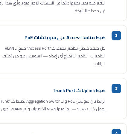
الافتراضية يجب تجنبها دائماً في الشبكات الاحترافية). وثّق هذا الرقم
في مخطط الشبكة.
ضبط منافذ Access على سويتشات PoE
كل منفذ متصل بكاميرا يُضبط كـ “Access Port” منتمٍ لـ VLAN
الكاميرات. الكاميرا لا تحتاج أي إعداد — السويتش هو من يُصنّف
البيانات.
ضبط Uplink كـ Trunk Port
الرابط بين سويتش PoE والـ Aggregation Switch يُضبط كـ “Trunk”
يحمل كل VLANs — بما فيها VLAN الكاميرات وأي VLANs أخرى.