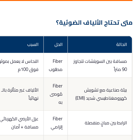
 تحتاج الألياف الضوئية؟
لحالة
الحل
السبب
سافة بين السويتشات تتجاوز
Fiber
النحاس لا يعمل بموثوقية
 متراً
مطلوب
فوق 100م
Fiber
يئة صناعية مع تشويش
الألياف غير متأثرة بالـ EMI
مُوصى
هرومغناطيسي شديد (EMI)
نهائياً
به
Fiber
عزل الأرضي الكهربائي +
لرابط بين مبانٍ منفصلة
إلزامي
مسافة + أمان