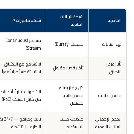
شبكة البيانات
لخاصية
شبكة كاميرات IP
العادية
مستمر (Continuous
وع البيانات
متقطع (Bursty)
Stream)
أثير عرض
لا تسامح مع الاختناق —
تأخير قصير مقبول
لنطاق
يُسبّب تقطعاً مرئياً فوراً
كل جهاز يملك
الكاميرات غالباً تأخذ الطاقة
صدر الطاقة
مصدر طاقة
من كابل الشبكة (PoE)
مستقل
لحجم الإجمالي
متذبذب حسب
ثابت ومرتفع — 24/7 بغض
لبيانات اليومية
الاستخدام
النظر عن الأنشطة