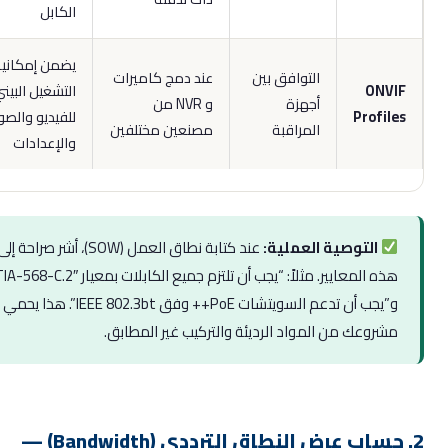
الكابل
يضمن إمكانية
التوافق بين
عند دمج كاميرات
ONVI
التشغيل البيني
أجهزة
و NVR من
Profile
للفيديو والصوت
المراقبة
مصنعين مختلفين
والإعدادات
التوصية العملية:
عند كتابة نطاق العمل (SOW)، أشر صراحة إلى
هذه المعايير. مثلاً: “يجب أن تلتزم جميع الكابلات بمعيار TIA-568-C.2″،
و”يجب أن تدعم السويتشات PoE++ وفق IEEE 802.3bt”. هذا يحمي
مشروعك من المواد الرديئة والتركيب غير المطابق.
2. حساب عرض النطاق الترددي (Bandwidth) —