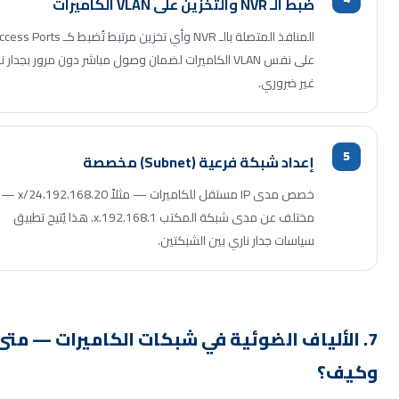
ضبط الـ NVR والتخزين على VLAN الكاميرات
المنافذ المتصلة بالـ NVR وأي تخزين مرتبط تُضبط كـ Access Ports
على نفس VLAN الكاميرات لضمان وصول مباشر دون مرور بجدار ناري
غير ضروري.
إعداد شبكة فرعية (Subnet) مخصصة
خصص مدى IP مستقل للكاميرات — مثلاً 192.168.20.x/24 —
مختلف عن مدى شبكة المكتب 192.168.1.x. هذا يُتيح تطبيق
سياسات جدار ناري بين الشبكتين.
 الألياف الضوئية في شبكات الكاميرات — متى
يف؟