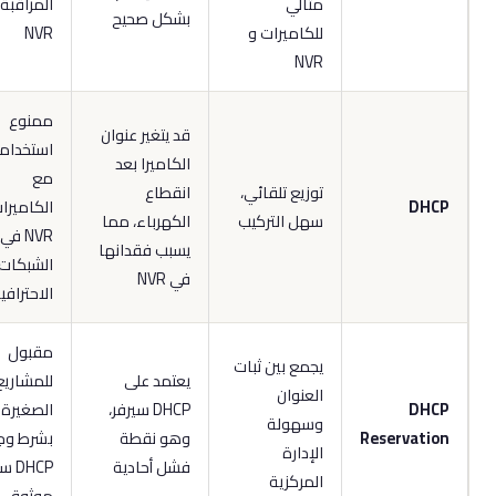
مثالي
المراقبة و
بشكل صحيح
للكاميرات و
NVR
NVR
ممنوع
قد يتغير عنوان
استخدامه
الكاميرا بعد
مع
توزيع تلقائي،
انقطاع
DHC
الكاميرات و
سهل التركيب
الكهرباء، مما
NVR في
يسبب فقدانها
الشبكات
في NVR
الاحترافية
مقبول
يجمع بين ثبات
يعتمد على
للمشاريع
العنوان
DHC
DHCP سيرفر،
الصغيرة
وسهولة
Reservatio
وهو نقطة
بشرط وجود
الإدارة
فشل أحادية
DHCP سيرفر
المركزية
موثوق