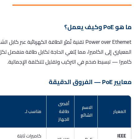
P وكيف يعمل؟
Power over Ethernet تقنية تُمرّر الطاقة الكهربائية عبر كابل الشبكة
عياري إلى الكاميرا، مما يُلغي الحاجة لكابل طاقة منفصل لكل
يرا — تبسيط ضخم في التركيب وتقليل للتكلفة الإجمالية.
 — الفروق الدقيقة
أقصى
الاسم
لمعيار
طاقة
مناسب لـ
الشائع
للجهاز
IEE
كاميرات ثابتة