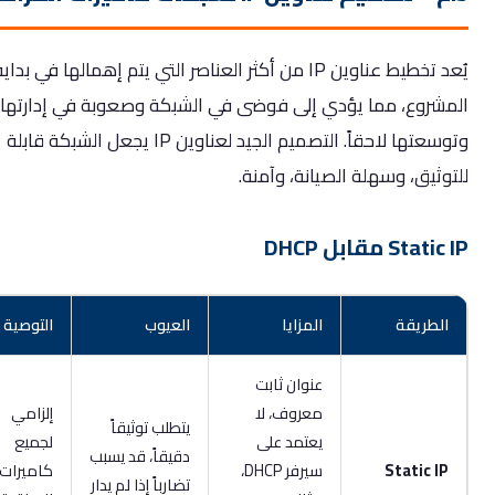
يُعد تخطيط عناوين IP من أكثر العناصر التي يتم إهمالها في بداية
شروع، مما يؤدي إلى فوضى في الشبكة وصعوبة في إدارتها
وتوسعتها لاحقاً. التصميم الجيد لعناوين IP يجعل الشبكة قابلة
ثيق، وسهلة الصيانة، وآمنة.
Sta مقابل DHCP
لطريقة
المزايا
العيوب
التوصية
عنوان ثابت
معروف، لا
إلزامي
يتطلب توثيقاً
يعتمد على
لجميع
دقيقاً، قد يسبب
Static I
سيرفر DHCP،
كاميرات
تضارباً إذا لم يدار