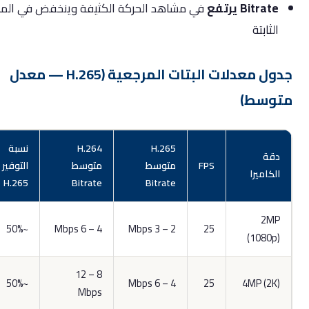
Bitrat يرتفع
في مشاهد الحركة الكثيفة وينخفض في المشاهد
لثابتة
جدول معدلات البتات المرجعية (H.265 — معدل
وسط)
H.265
H.264
نسبة
قة
FPS
متوسط
متوسط
التوفير بـ
لكاميرا
H.265
Bitrate
Bitrate
2M
~50%
4 – 6 Mbps
2 – 3 Mbps
25
(1080p
8 – 12
~50%
4 – 6 Mbps
25
4MP (2K
Mbps