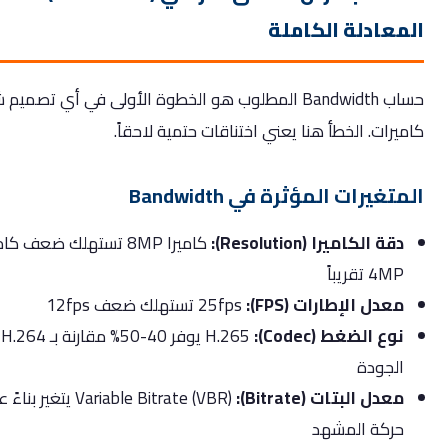
عادلة الكاملة
حساب Bandwidth المطلوب هو الخطوة الأولى في أي تصميم شبكة
رات. الخطأ هنا يعني اختناقات حتمية لاحقاً.
غيرات المؤثرة في Bandwidth
قة الكاميرا (Resolution):
كاميرا 8MP تستهلك ضعف كاميرا
4M تقريباً
عدل الإطارات (FPS):
25fps تستهلك ضعف 12fps
وع الضغط (Codec):
H.265 يوفر 40-50% مقارنة بـ H.264 بنفس
لجودة
عدل البتات (Bitrate):
Variable Bitrate (VBR) يتغير بناءً على
ركة المشهد