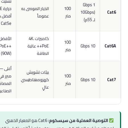
تشتيت
1 Gbps
100
الخيار الموصى به
حرارة PoE
(10Gbps
Cat
متر
عموماً
أفضل من
لـ 55م)
Cat5e
كاميرات 4K،
الأفضل لـ
100
Cat6
10 Gbps
PoE++ عالية
PoE++
متر
الطاقة
(90W)
أغلى —
بيئات تشويش
100
مبرر في
Cat
10 Gbps
كهرومغناطيسي
متر
المصانع
عالٍ
الصناعية
التوصية العملية من سيسكوم:
Cat6 هو المعيار الذهبي