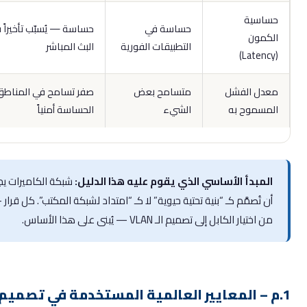
ساسية
حساسة في
حساسة — يُسبّب تأخيراً في
لكمون
التطبيقات الفورية
البث المباشر
(L
عدل الفشل
متسامح بعض
صفر تسامح في المناطق
لمسموح به
الشيء
الحساسة أمنياً
المبدأ الأساسي الذي يقوم عليه هذا الدليل:
شبكة الكاميرات يجب
أن تُصمَّم كـ “بنية تحتية حيوية” لا كـ “امتداد لشبكة المكتب”. كل قرار —
من اختيار الكابل إلى تصميم الـ VLAN — يُبنى على هذا الأساس.
م – المعايير العالمية المستخدمة في تصميم