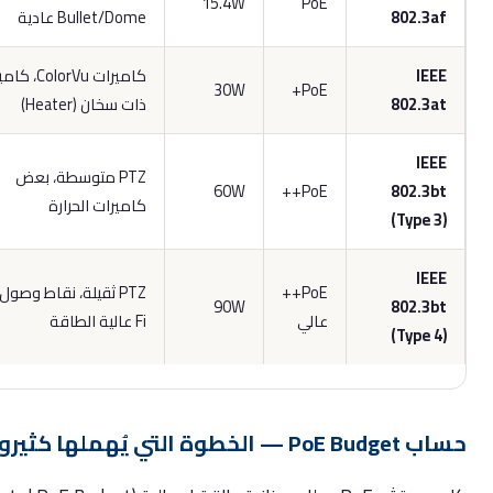
15.4W
PoE
802.3a
Bullet/Dome عادية
IEE
كاميرات ColorVu، كاميرات
30W
PoE+
802.3a
ذات سخان (Heater)
IEE
PTZ متوسطة، بعض
60W
PoE++
802.3b
كاميرات الحرارة
(Type 3
IEE
PoE++
PTZ ثقيلة، نقاط وصول Wi-
90W
802.3b
عالي
Fi عالية الطاقة
(Type 4
— الخطوة التي يُهملها كثيرون