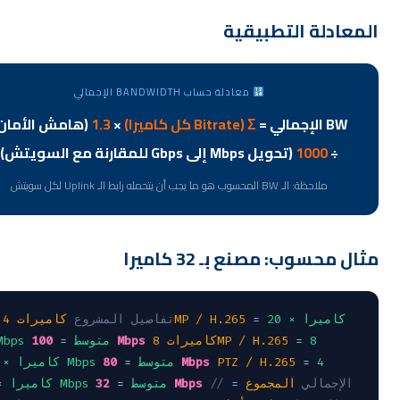
عادلة التطبيقية
معادلة حساب BANDWIDTH الإجمالي
BW الإجمالي =
Σ (Bitrate كل كاميرا)
×
1.3
(هامش الأمان)
÷
1000
(تحويل Mbps إلى Gbps للمقارنة مع السويتش)
ملاحظة: الـ BW المحسوب هو ما يجب أن يتحمله رابط الـ Uplink لكل سويتش
ل محسوب: مصنع بـ 32 كاميرا
20 كاميرا ×
=
كاميرات 4MP / H.265
// تفاصيل المشروع
8
=
كاميرات 8MP / H.265
100 Mbps
5 Mbps متوسط
=
4
=
PTZ / H.265
80 Mbps
كاميرا × 10 Mbps متوسط
=
// الإجمالي
المجموع
=
32 Mbps
كاميرا × 8 Mbps متوسط
=