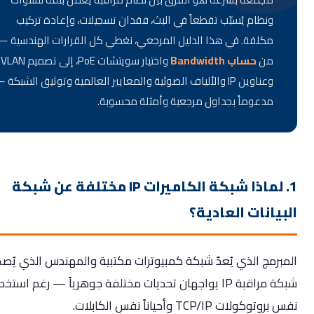
ونظام يُسبّب تقطعاً في البث، فقدان تسجيلات، وإعادة تركيب
مكلفة. في هذا الدليل المرجعي، نغطي كل القرارات الهندسية —
من
حساب Bandwidth
واختيار سويتشات PoE، إلى تصميم VLAN
وعناوين IP والألياف الضوئية والمعايير العالمية وتوثيق الشبكة —
مدعوماً بجداول مرجعية وأمثلة محسوبة.
1. لماذا شبكة الكاميرات IP مختلفة عن شبكة
يانات العادية؟
برمج الذي يُعدّ شبكة كمبيوترات مكتبية والمهندس الذي يُصمّم
شبكة مراقبة IP يواجهان تحديات مختلفة جوهرياً — رغم استخدام
وكولات TCP/IP وأحياناً نفس الكابلات.