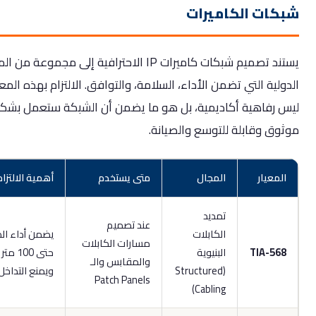
كات الكاميرات
يستند تصميم شبكات كاميرات IP الاحترافية إلى مجموعة من المعايير
لية التي تضمن الأداء، السلامة، والتوافق. الالتزام بهذه المعايير
 رفاهية أكاديمية، بل هو ما يضمن أن الشبكة ستعمل بشكل
وق وقابلة للتوسع والصيانة.
لمعيار
المجال
متى يستخدم
أهمية الالتزام به
تمديد
عند تصميم
الكابلات
يضمن أداء الكابل
مسارات الكابلات
TIA-56
البنيوية
حتى 100 متر
والمقابس والـ
(Structured
ويمنع التداخل
Patch Panels
Cabling)