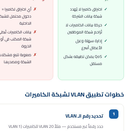
✓
اختراق كاميرا لا يُهدد
✗
أي اختراق لكاميرا =
شبكة بيانات الشركة
دخول محتمل للشبكة
الداخلية
✓
حركة بيانات الكاميرات لا
تُزاحم شبكة الموظفين
✗
بيانات الكاميرات تُبطئ
شبكة المكتب في أوقات
✓
إدارة سهلة وعزل
الذروة
الأعطال أسرع
✗
صعوبة تتبع مشكلات
✓
QoS يمكن تطبيقه بشكل
الشبكة ومصدرها
مستقل
 تطبيق VLAN لشبكة الكاميرات
تحديد رقم الـ VLAN
حدد رقماً غير مستخدم — مثلاً VLAN 20 للكاميرات (VLAN 1