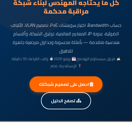
ل ما يحتاجه المهندس لبناء شبكة
مراقبة محكمة
حساب Bandwidth، اختيار سويتشات PoE، تصميم VLAN، الألياف
الضوئية، عنونة IP، المعايير العالمية، توثيق الشبكة، وأقسام
ندسية متقدمة — بأمثلة محسوبة وجداول مرجعية جاهزة
للتطبيق
فريق سيسكوم الهندسي
يونيو 2026
وقت القراءة: 30 دقيقة
الإسكندرية، مصر
احصل على تصميم شبكتك
تصفح الدليل