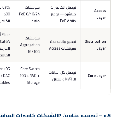
توصيل الكاميرات
سويتشات
Cat6 حتى
Acces
مباشرة — توفير
PoE 8/16/24
90م
Laye
طاقة PoE
منفذ
للكاميرات
Fiber أو
سويتشات
Distributio
تجميع بيانات عدة
Cat6A
Aggregation
Laye
سويتشات Access
للسرعة
1G/10G
العالية
Fiber 10G
Core Switch
توصيل كل البيانات
/ DAC
10G + NVR +
Core Laye
للـ NVR والتخزين
Cables
Storage