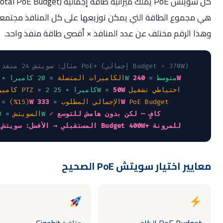
كل سويتش PoE يملك ميزانية طاقة إجمالية (Total PoE Budget)
مجموع الطاقة التي يمكن توزيعها على كل المنافذ مجتمعة —
ا الرقم مختلف عن عدد المنافذ × أقصى طاقة منفذ واحد.
// مثال: سويتش 24 منفذ PoE+ (إجمالي Budget = 370W)
240W
20 كاميرا × 12W متوسط
=
الكاميرات المتصلة
=
احتياطي تشغيل
50W
=
2 كاميرا × 25W
=
كاميرات PTZ
PoE Budget
333W
الإجمالي المطلوب
=
43W
(15%)
=
✓ كافٍ — لكن بدون هامش للتوسع
370W
السويتش
=
→ الأفضل: سويتش بـ Budget 400W+ للمرونة
المستقبلي
ير اختيار سويتش PoE الصحيح