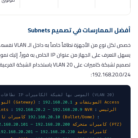
ل الممارسات في تصميم Subnets
خصص لكل نوع من الأجهزة نطاقاً خاصاً به داخل الـ VLAN نفسه. هذا
يسهل التعرف على الجهاز من عنوان IP الخاص به فوراً. إليك نموذج
تصميم لشبكة كاميرات على VLAN 20 باستخدام الشبكة الفرعية
192.168.20.0/
// نطاقات IP الموصى بها لشبكة الكاميرات (VLAN 20)
السويتشات و Access
192.168.20.1
:
البوابة (Gateway)
NVR الرئيسي
:
192.168.20.2 – 192.168.20.9
:
Points
:
كاميرات ثابتة (Bullet/Dome)
192.168.20.10
كاميرات متحركة (PTZ)
192.168.20.101 – 192.168.20.200
كاميرات خاصة
192.168.20.201 – 192.168.20.230
: