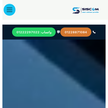
خطي
لى
لمحتوى
💬
📞
01228871084
واتساب: 01222297022