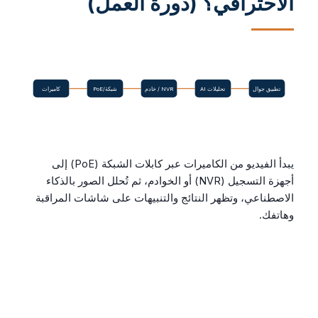
الاحترافي؟ (دورة العمل)
تطبيق جوال
تحليلات AI
NVR / خادم
شبكة/PoE
كاميرات
يبدأ الفيديو من الكاميرات عبر كابلات الشبكة (PoE) إلى
أجهزة التسجيل (NVR) أو الخوادم، ثم تُحلل الصور بالذكاء
الاصطناعي، وتظهر النتائج والتنبيهات على شاشات المراقبة
وهاتفك.