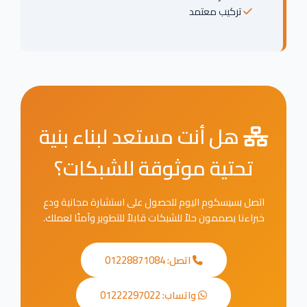
تركيب معتمد
هل أنت مستعد لبناء بنية
تحتية موثوقة للشبكات؟
اتصل بسيسكوم اليوم للحصول على استشارة مجانية ودع
خبراءنا يصممون حلاً للشبكات قابلاً للتطوير وآمنًا لعملك.
اتصل: 01228871084
واتساب: 01222297022